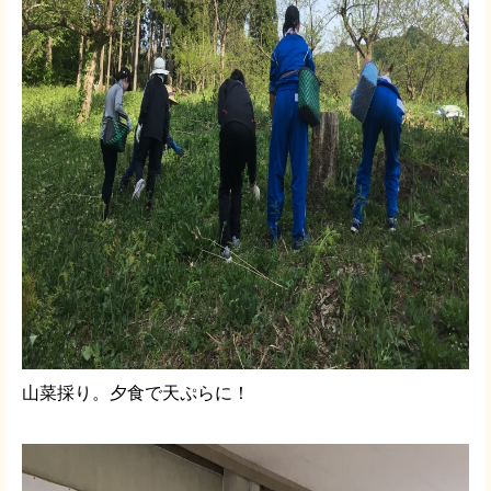
山菜採り。夕食で天ぷらに！