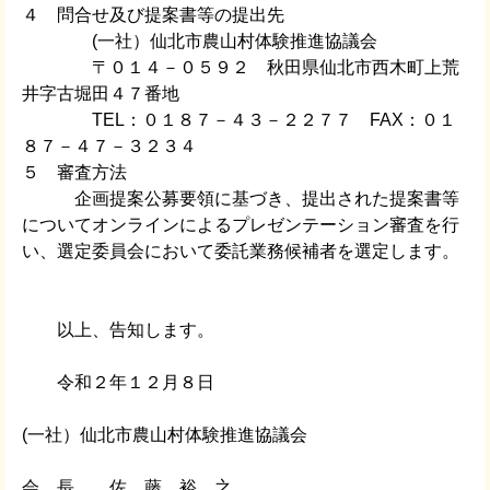
４ 問合せ及び提案書等の提出先
(一社）仙北市農山村体験推進協議会
〒０１４－０５９２ 秋田県仙北市西木町上荒
井字古堀田４７番地
TEL：０１８７－４３－２２７７ FAX：０１
８７－４７－３２３４
５ 審査方法
企画提案公募要領に基づき、提出された提案書等
についてオンラインによるプレゼンテーション審査を行
い、選定委員会において委託業務候補者を選定します。
以上、告知します。
令和２年１２月８日
(一社）仙北市農山村体験推進協議会
会 長 佐 藤 裕 之