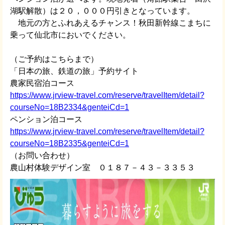
湖駅解散）は２０，０００円引きとなっています。
地元の方とふれあえるチャンス！秋田新幹線こまちに
乗って仙北市においでください。
（ご予約はこちらまで）
「日本の旅、鉄道の旅」予約サイト
農家民宿泊コース
https://www.jrview-travel.com/reserve/travelItem/detail?
courseNo=18B2334&genteiCd=1
ペンション泊コース
https://www.jrview-travel.com/reserve/travelItem/detail?
courseNo=18B2335&genteiCd=1
（お問い合わせ）
農山村体験デザイン室 ０１８７－４３－３３５３