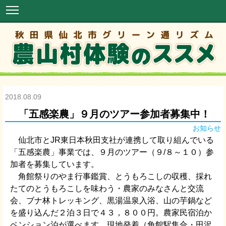
2018.08.09
「五感楽農」９月のツアー参加者募集中！
お知らせ
仙北市とJR東日本秋田支社が連携して取り組んでいる
「五感楽農」事業では、９月のツアー（９/８～１０）参
加者を募集しています。
角館祭りのやま行事鑑賞、とうもろこしの収穫、採れ
たてのとうもろこしを味わう・農家のみなさんと交流
会、ブナ林トレッキング、黒湯温泉入浴、山の芋鍋など
を盛り込んだ２泊３日で４３，８００円。農家民宿泊か
ペンション泊が選べます。現地発着（角館駅集合・田沢